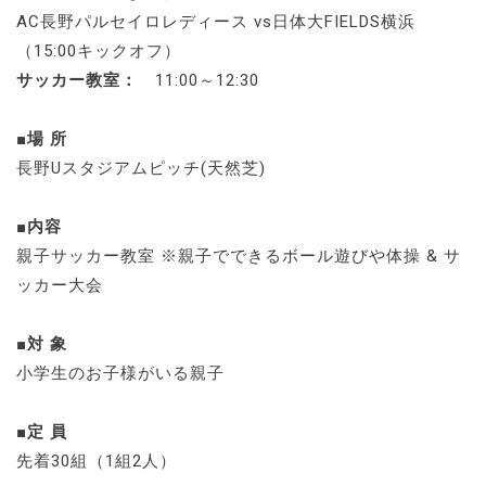
AC長野パルセイロレディース vs日体大FIELDS横浜
（15:00キックオフ）
サッカー教室：
11:00～12:30
■場 所
長野Uスタジアムピッチ(天然芝)
■内容
親子サッカー教室 ※親子でできるボール遊びや体操 & サ
ッカー大会
■対 象
小学生のお子様がいる親子
■定 員
先着30組（1組2人）