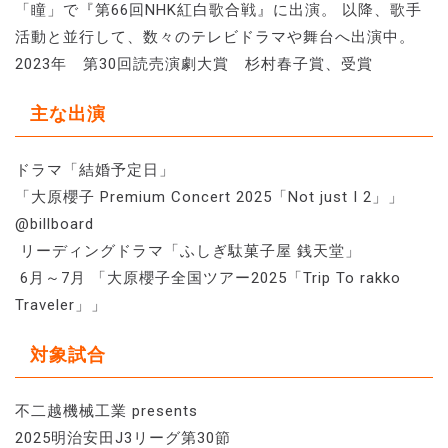
「瞳」で『第66回NHK紅白歌合戦』に出演。 以降、歌手
活動と並行して、数々のテレビドラマや舞台へ出演中。
2023年 第30回読売演劇大賞 杉村春子賞、受賞
主な出演
ドラマ「結婚予定日」
「大原櫻子 Premium Concert 2025「Not just I 2」」
@billboard
リーディングドラマ「ふしぎ駄菓子屋 銭天堂」
6月～7月 「大原櫻子全国ツアー2025「Trip To rakko
Traveler」」
対象試合
不二越機械工業 presents
2025明治安田J3リーグ第30節