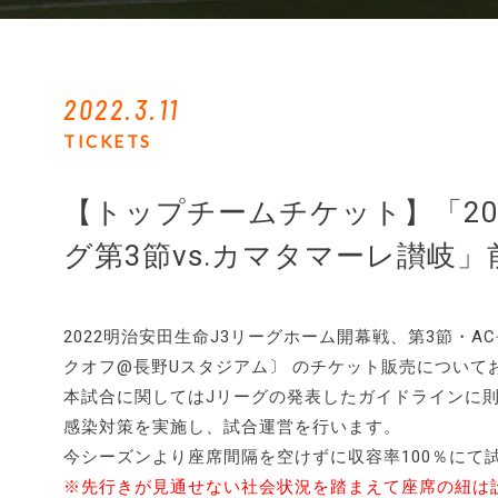
2022.3.11
TICKETS
【トップチームチケット】「20
グ第3節vs.カマタマーレ讃岐
2022明治安田生命J3リーグホーム開幕戦、第3節・AC長
クオフ@長野Uスタジアム〕 のチケット販売について
本試合に関してはJリーグの発表したガイドラインに
感染対策を実施し、試合運営を行います。
今シーズンより座席間隔を空けずに収容率100％にて
※先行きが見通せない社会状況を踏まえて座席の紐は