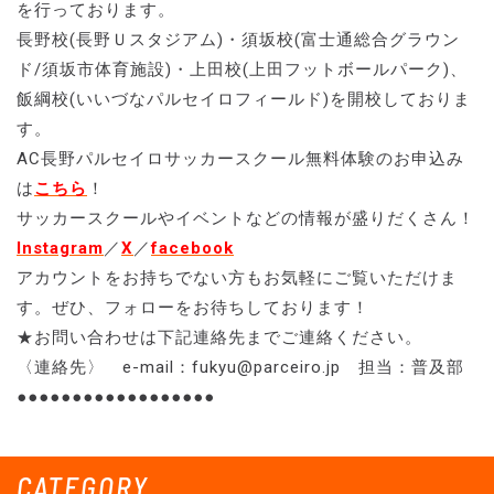
を行っております。
長野校(長野Ｕスタジアム)・須坂校(富士通総合グラウン
ド/須坂市体育施設)・上田校(上田フットボールパーク)、
飯綱校(いいづなパルセイロフィールド)を開校しておりま
す。
AC長野パルセイロサッカースクール無料体験のお申込み
は
こちら
！
サッカースクールやイベントなどの情報が盛りだくさん！
Instagram
／
X
／
facebook
アカウントをお持ちでない方もお気軽にご覧いただけま
す。ぜひ、フォローをお待ちしております！
★お問い合わせは下記連絡先までご連絡ください。
〈連絡先〉 e-mail：fukyu@parceiro.jp 担当：普及部
●●●●●●●●●●●●●●●●●●
CATEGORY