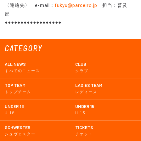
〈連絡先〉 e-mail：
fukyu@parceiro.jp
担当：普及
部
●●●●●●●●●●●●●●●●●●
CATEGORY
ALL NEWS
CLUB
すべてのニュース
クラブ
TOP TEAM
LADIES TEAM
トップチーム
レディース
UNDER 18
UNDER 15
U-18
U-15
SCHWESTER
TICKETS
シュヴェスター
チケット