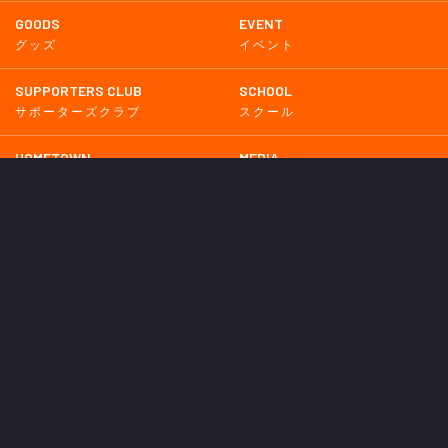
GOODS
EVENT
グッズ
イベント
SUPPORTERS CLUB
SCHOOL
サポーターズクラブ
スクール
HOMETOWN
MEDIA
普及活動
メディア情報
PARTNER
OTHERS
パートナー
その他
GAME
試合
BACKNUMBER
2026
2025