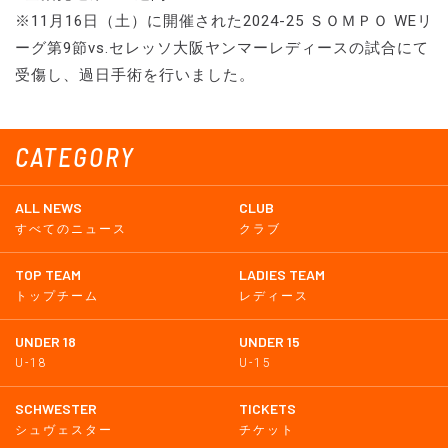
※11月16日（土）に開催された2024-25 ＳＯＭＰＯ WEリ
ーグ第9節vs.セレッソ大阪ヤンマーレディースの試合にて
受傷し、過日手術を行いました。
CATEGORY
ALL NEWS
CLUB
すべてのニュース
クラブ
TOP TEAM
LADIES TEAM
トップチーム
レディース
UNDER 18
UNDER 15
U-18
U-15
SCHWESTER
TICKETS
シュヴェスター
チケット