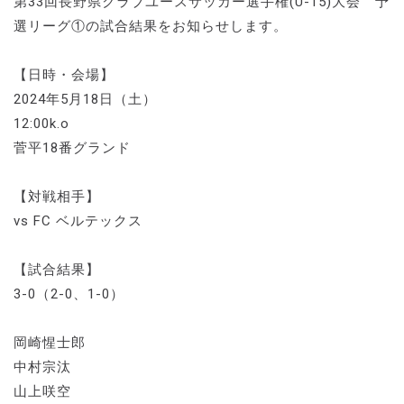
第33回長野県クラブユースサッカー選手権(U-15)大会 予
選リーグ①の試合結果をお知らせします。
【日時・会場】
2024年5月18日（土）
12:00k.o
菅平18番グランド
【対戦相手】
vs FC ベルテックス
【試合結果】
3-0（2-0、1-0）
岡崎惺士郎
中村宗汰
山上咲空