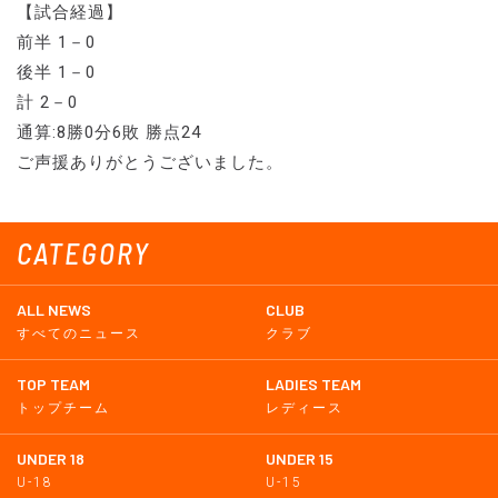
【試合経過】
前半 1－0
後半 1－0
計 2－0
通算:8勝0分6敗 勝点24
ご声援ありがとうございました。
CATEGORY
ALL NEWS
CLUB
すべてのニュース
クラブ
TOP TEAM
LADIES TEAM
トップチーム
レディース
UNDER 18
UNDER 15
U-18
U-15