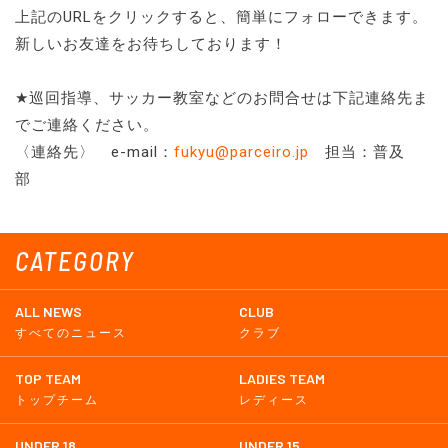
上記のURLをクリックすると、簡単にフォローできます。
新しいお友達をお待ちしております！
★巡回指導、サッカー教室などのお問合せは下記連絡先ま
でご連絡ください。
〈連絡先〉 e-mail：
fukyu@parceiro.jp
担当：普及
部
CATEGORY
ALL NEWS
CLUB
すべてのニュース
クラブ
TOP TEAM
LADIES TEAM
トップチーム
レディース
UNDER 18
UNDER 15