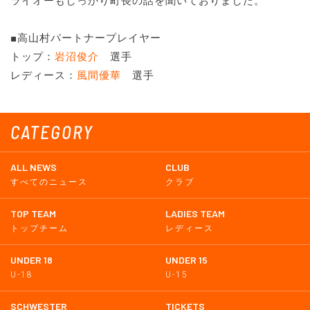
ライオーもしっかり町長の話を聞いておりました。
■高山村パートナープレイヤー
トップ：
岩沼俊介
選手
レディース：
風間優華
選手
CATEGORY
ALL NEWS
CLUB
すべてのニュース
クラブ
TOP TEAM
LADIES TEAM
トップチーム
レディース
UNDER 18
UNDER 15
U-18
U-15
SCHWESTER
TICKETS