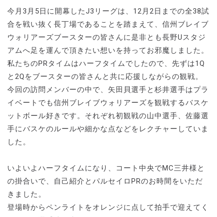
今月3月5日に開幕したJ3リーグは、12月2日までの全38試
合を戦い抜く長丁場であることを踏まえて、信州ブレイブ
ウォリアーズブースターの皆さんに是非とも長野Uスタジ
アムへ足を運んで頂きたい想いを持ってお邪魔しました。
私たちのPRタイムはハーフタイムでしたので、先ずは1Q
と2Qをブースターの皆さんと共に応援しながらの観戦。
今回の訪問メンバーの中で、矢田貝選手と杉井選手はプラ
イベートでも信州ブレイブウォリアーズを観戦するバスケ
ットボール好きです。それぞれ初観戦の山中選手、佐藤選
手にバスケのルールや細かな点などをレクチャーしていま
した。
いよいよハーフタイムになり、コート中央でMC三井様と
の掛合いで、自己紹介とパルセイロPRのお時間をいただ
きました。
登場時からペンライトをオレンジに点して拍手で迎えてく