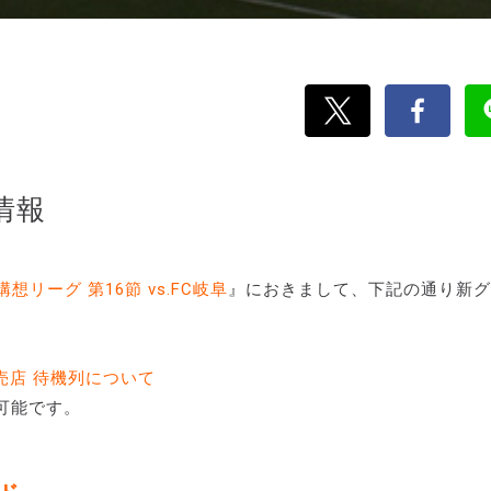
情報
リーグ 第16節 vs.FC岐阜
』におきまして、下記の通り新グ
売店 待機列について
り可能です。