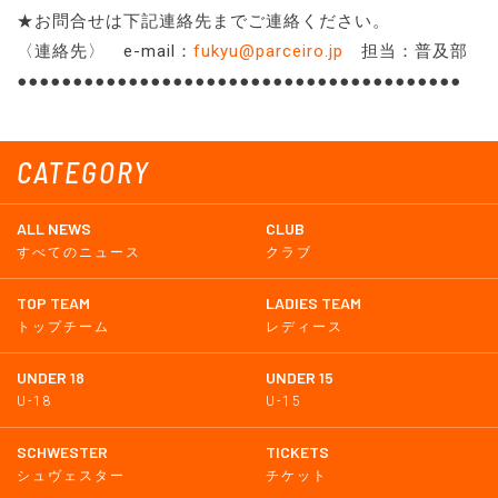
★お問合せは下記連絡先までご連絡ください。
〈連絡先〉 e-mail：
fukyu@parceiro.jp
担当：普及部
●●●●●●●●●●●●●●●●●●●●●●●●●●●●●●●●●●●●●●●●
CATEGORY
ALL NEWS
CLUB
すべてのニュース
クラブ
TOP TEAM
LADIES TEAM
トップチーム
レディース
UNDER 18
UNDER 15
U-18
U-15
SCHWESTER
TICKETS
シュヴェスター
チケット