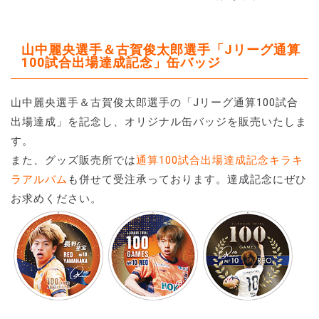
山中麗央選手＆古賀俊太郎選手「Jリーグ通算
100試合出場達成記念」缶バッジ
山中麗央選手＆古賀俊太郎選手の「Jリーグ通算100試合
出場達成」を記念し、オリジナル缶バッジを販売いたしま
す。
また、グッズ販売所では
通算100試合出場達成記念キラキ
ラアルバム
も併せて受注承っております。達成記念にぜひ
お求めください。