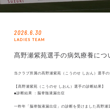
2026.6.30
LADIES TEAM
髙野瀬紫苑選手の病気療養につ
当クラブ所属の髙野瀬紫苑（こうのせ しおん）選手
【髙野瀬紫苑（こうのせ しおん）選手の診断結果】
■診断結果 ：脳脊髄液漏出症
一昨年「脳脊髄液漏出症」の診断を受けました髙野瀬