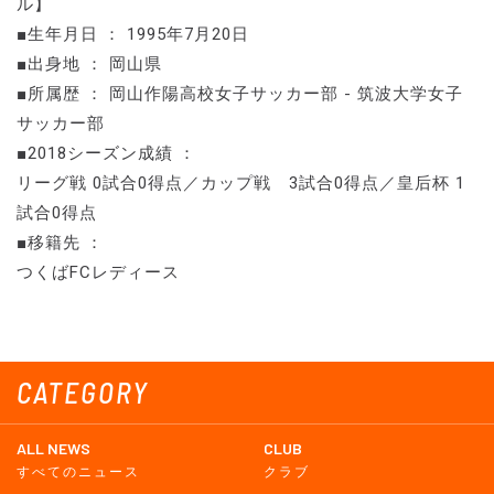
ル】
■生年月日 ： 1995年7月20日
■出身地 ： 岡山県
■所属歴 ： 岡山作陽高校女子サッカー部 - 筑波大学女子
サッカー部
■2018シーズン成績 ：
リーグ戦 0試合0得点／カップ戦 3試合0得点／皇后杯 1
試合0得点
■移籍先 ：
つくばFCレディース
CATEGORY
ALL NEWS
CLUB
すべてのニュース
クラブ