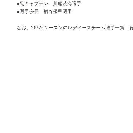
■副キャプテン 川船暁海選手
■選手会長 橋谷優里選手
なお、25/26シーズンのレディースチーム選手一覧