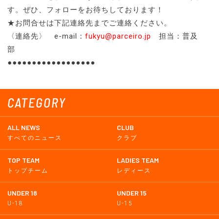
す。ぜひ、フォローをお待ちしております！
★お問合せは下記連絡先までご連絡ください。
〈連絡先〉 e-mail：
fukyu@parceiro.jp
担当：普及
部
●●●●●●●●●●●●●●●●●●
CATEGORY
ALL NEWS
CLUB
すべてのニュース
クラブ
TOP TEAM
LADIES TEAM
トップチーム
レディース
UNDER 18
UNDER 15
U-18
U-15