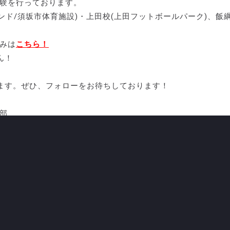
体験を行っております。
ンド/須坂市体育施設)・上田校(上田フットボールパーク)、飯
。
みは
こちら！
ん！
ます。ぜひ、フォローをお待ちしております！
及部