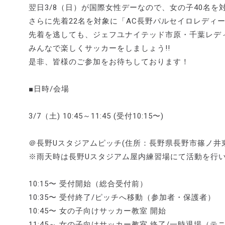
翌日3/8（日）が国際女性デーなので、女の子40名を
さらに先着22名を対象に「AC長野パルセイロレディー
先着を逃しても、ジェフユナイテッド市原・千葉レデ
みんなで楽しくサッカーをしましょう!!
是非、皆様のご参加をお待ちしております！
■日時/会場
3/7（土) 10:45～11:45 (受付10:15〜)
＠長野Uスタジアムピッチ(住所：長野県長野市篠ノ井
※雨天時は長野Uスタジアム屋内練習場にて活動を行
10:15〜 受付開始（総合受付前）
10:35〜 受付終了/ピッチへ移動（参加者・保護者）
10:45〜 女の子向けサッカー教室 開始
11:45～ 女の子向けサッカー教室 終了/一時退場（