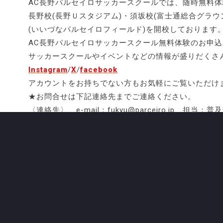
AC長野パルセイロサッカースクールでは、随時無料
長野校(長野Ｕスタジアム)・須坂校(富士通総合グラウ
(いいづなパルセイロフィールド)を開校しております
AC長野パルセイロサッカースクール無料体験のお申込
サッカースクールやイベントなどの情報が盛りだくさ
Instagram
/
X
/
facebook
アカウントをお持ちでない方もお気軽にご覧いただけ
★お問合せは下記連絡先までご連絡ください。
〈連絡先〉 e-mail：fukyu@parceiro.jp 担当：普
●●●●●●●●●●●●●●●●●●