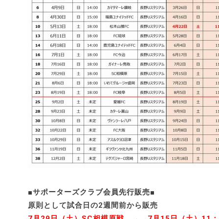
■サポーターズクラブ会員先行販売■
原則として試合日の2週間前から販売
7月29日（土）SC相模原戦 → 7月15日（土）11：