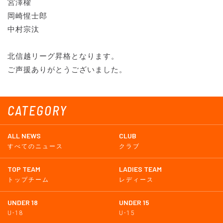
宮澤櫂
岡崎惺士郎
中村宗汰
北信越リーグ昇格となります。
ご声援ありがとうございました。
CATEGORY
ALL NEWS
CLUB
すべてのニュース
クラブ
TOP TEAM
LADIES TEAM
トップチーム
レディース
UNDER 18
UNDER 15
U-18
U-15