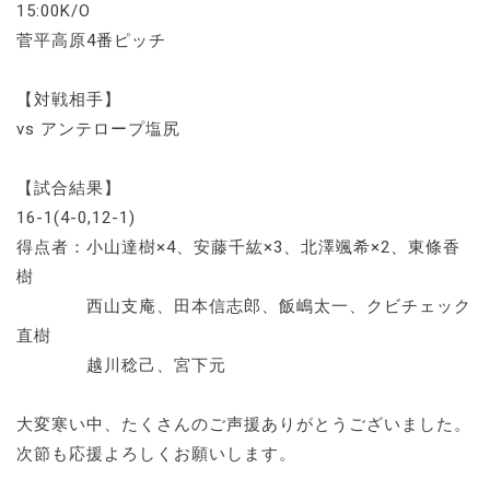
15:00K/O
菅平高原4番ピッチ
【対戦相手】
vs アンテロープ塩尻
【試合結果】
16-1(4-0,12-1)
得点者：小山達樹×4、安藤千紘×3、北澤颯希×2、東條香
樹
西山支庵、田本信志郎、飯嶋太一、クビチェック
直樹
越川稔己、宮下元
大変寒い中、たくさんのご声援ありがとうございました。
次節も応援よろしくお願いします。