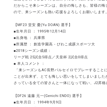
だからこそ来シーズンは、自分の悔しさも、皆様の悔
ので、来シーズンも熱い応援をよろしくお願いします
【MF23 堂安 憂(Yu DOAN) 選手】
■生年月日 ： 1995年12月14日
■出身地 ： 兵庫県
■所属歴 ： 創造学園高 - びわこ成蹊スポーツ大
■2018シーズン成績：
リーグ戦 25試合5得点／天皇杯 2試合0得点
■ 本人コメント ：
「来シーズンもAC長野パルセイロでプレーすること
ことが出来ず、とても悔しい思いをしてしまいました
さっている全ての皆さんと一体になって戦い、J2昇
【DF26 遠藤 元一(Genichi ENDO) 選手】
■生年月日 ： 1994年9月9日