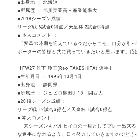
■出身地 ： 北海道
■所属歴 ： 旭川実業高 - 産業能率大
■2018シーズン成績：
リーグ戦 6試合0得点／天皇杯 2試合0得点
■ 本人コメント ：
「変革の時期を迎えている今だからこそ、自分が引っ張
ポーターの皆様と共に戦っていきたいと思います。応
【FW27 竹下 玲王(Reo TAKESHITA) 選手】
■生年月日 ： 1995年10月4日
■出身地 ： 静岡県
■所属歴 ： ジュビロ磐田U-18 - 関西大
■2018シーズン成績：
リーグ戦 12試合3得点／天皇杯 1試合0得点
■ 本人コメント ：
「来シーズンもパルセイロの一員としてプレー出来る
な選手になれるよう、日々努力していきますのでどう