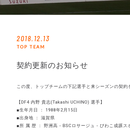
2018.12.13
TOP TEAM
契約更新のお知らせ
この度、トップチームの下記選手と来シーズンの契約
【DF4 内野 貴志(Takashi UCHINO) 選手】
■生年月日 ： 1988年2月15日
■出身地 ： 滋賀県
■所 属 歴 ： 野洲高 - BSCロサージュ - びわこ成蹊ス