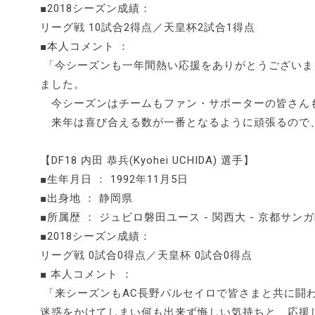
■2018シーズン成績：
リーグ戦 10試合2得点／天皇杯2試合1得点
■本人コメント ：
「今シーズンも一年間熱い応援をありがとうございま
ました。
今シーズンはチームもファン・サポーターの皆さん
来年は喜び合える数が一番となるように頑張るので
【DF18 内田 恭兵(Kyohei UCHIDA) 選手】
■生年月日 ： 1992年11月5日
■出身地 ： 静岡県
■所属歴 ： ジュビロ磐田ユース - 関西大 - 京都サンガF
■2018シーズン成績：
リーグ戦 0試合0得点／天皇杯 0試合0得点
■ 本人コメント ：
「来シーズンもAC長野パルセイロで皆さまと共に闘
迷惑をかけてしまい何も出来ず悔しい気持ちと、応援