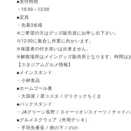
■受付時間
・10:00～12:00
■定員
・先着3名様
※ご希望の方はグッズ販売員にお申し出下さい。
※12:00に集合し作業に向かいます。
※保護者の付き添いは出来ません。
※解散場所はメイングッズ販売所となります。時間は
【スタジアムグルメ情報】
■メインスタンド
・小林食品
■ホームゴール裏
・大国屋 / 星☆スタ / デリクックちくま
■バックスタンド
・JAグリーン長野 / スイーツオンスイーツ / チャイハ
■グルメスクウェア（外周デッキ）
・手羽先番長 / 煙の下 / のの