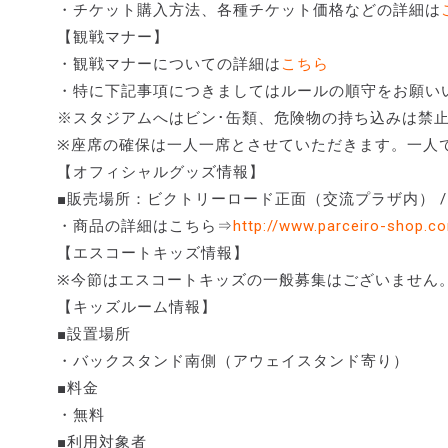
・チケット購入方法、各種チケット価格などの詳細は
【観戦マナー】
・観戦マナーについての詳細は
こちら
・特に下記事項につきましてはルールの順守をお願い
※スタジアムへはビン･缶類、危険物の持ち込みは禁
※座席の確保は一人一席とさせていただきます。一人
【オフィシャルグッズ情報】
■販売場所：ビクトリーロード正面（交流プラザ内） 
・商品の詳細はこちら⇒
http://www.parceiro-shop.c
【エスコートキッズ情報】
※今節はエスコートキッズの一般募集はございません
【キッズルーム情報】
■設置場所
・バックスタンド南側（アウェイスタンド寄り）
■料金
・無料
■利用対象者