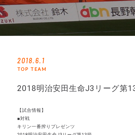
2018.6.1
TOP TEAM
2018明治安田生命J3リーグ第
【試合情報】
■対戦
キリン一番搾りプレゼンツ
2018明治安田生命J3リーグ第13節