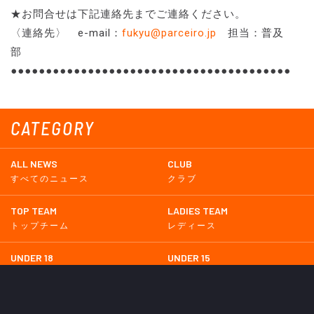
★お問合せは下記連絡先までご連絡ください。
〈連絡先〉 e-mail：
fukyu@parceiro.jp
担当：普及
部
●●●●●●●●●●●●●●●●●●●●●●●●●●●●●●●●●●●●●●●●
CATEGORY
ALL NEWS
CLUB
すべてのニュース
クラブ
TOP TEAM
LADIES TEAM
トップチーム
レディース
UNDER 18
UNDER 15
U-18
U-15
SCHWESTER
TICKETS