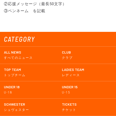
②応援メッセージ（最長50文字）
③ペンネーム を記載
CATEGORY
ALL NEWS
CLUB
すべてのニュース
クラブ
TOP TEAM
LADIES TEAM
トップチーム
レディース
UNDER 18
UNDER 15
U-18
U-15
SCHWESTER
TICKETS
シュヴェスター
チケット