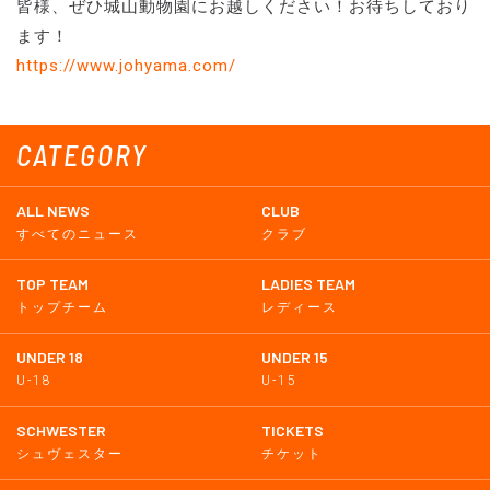
皆様、ぜひ城山動物園にお越しください！お待ちしており
ます！
https://www.johyama.com/
CATEGORY
ALL NEWS
CLUB
すべてのニュース
クラブ
TOP TEAM
LADIES TEAM
トップチーム
レディース
UNDER 18
UNDER 15
U-18
U-15
SCHWESTER
TICKETS
シュヴェスター
チケット