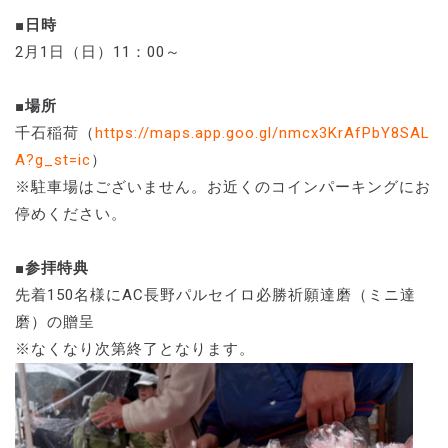
■日時
2月1日（日）11：00～
■場所
千石稲荷（
https://maps.app.goo.gl/nmcx3KrAfPbY8SAL
A?g_st=ic
）
※駐車場はございません。お近くのコインパーキングにお
停めください。
■参拝特典
先着150名様にAC長野パルセイロ必勝祈願達磨（ミニ達
磨）の贈呈
※なくなり次第終了となります。