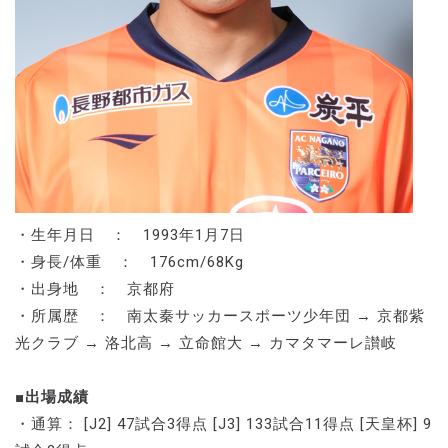
・生年月日 ： 1993年1月7日
・身長/体重 ： 176cm/68Kg
・出身地 ： 京都府
・所属歴 ： 南太秦サッカースポーツ少年団 → 京都紫
光クラブ → 洛北高 → 立命館大 → カマタマーレ讃岐
■出場成績
・通算： [J2] 47試合3得点 [J3] 133試合11得点 [天皇杯] 9