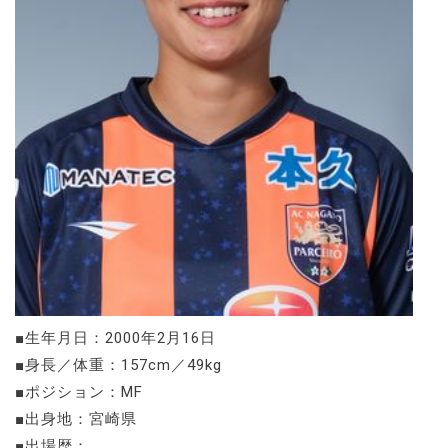
■生年月日：2000年2月16日
■身長／体重：157cm／49kg
■ポジション：MF
■出身地：宮崎県
■出場歴：