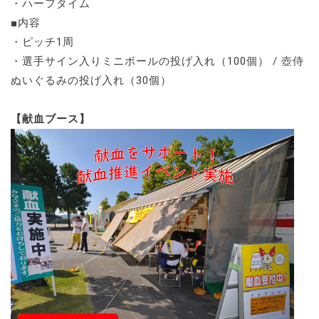
・ハーフタイム
■内容
・ピッチ1周
・選手サイン入りミニボールの投げ入れ（100個） / 壺侍
ぬいぐるみの投げ入れ（30個）
【献血ブース】