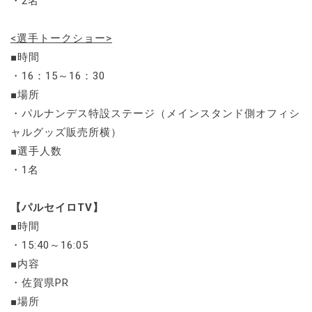
・2名
<選手トークショー>
■時間
・16：15～16：30
■場所
・パルナンデス特設ステージ（メインスタンド側オフィシ
ャルグッズ販売所横）
■選手人数
・1名
【パルセイロTV】
■時間
・15:40～16:05
■内容
・佐賀県PR
■場所