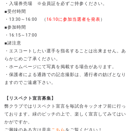
・入場券売場 ※会員証を必ずご持参ください。
■受付時間
・13:30～16:00 （
16:10に参加当選者を発表
）
■参加時間
・16:15～17:00
■諸注意
・エスコートしたい選手を指名することは出来ません。あ
らかじめご了承ください。
・ホームページにて写真を掲載する場合があります。
・保護者による通路での記念撮影は、通行者の妨げとなり
ますのでご遠慮下さい。
【リスペクト宣言募集】
弊クラブではリスペクト宣言を毎試合キックオフ前に行っ
ております。緑のピッチの上で、楽しく宣言してみてはい
かがですか。
ご興味のある方は是非
こちら
をご覧ください！