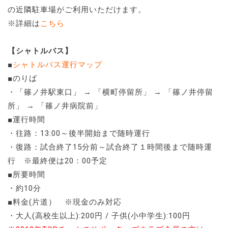
の近隣駐車場がご利用いただけます。
※詳細は
こちら
【シャトルバス】
■
シャトルバス運行マップ
■のりば
・「篠ノ井駅東口」 → 「横町停留所」 → 「篠ノ井停留
所」 → 「篠ノ井病院前」
■運行時間
・往路：13:00～後半開始まで随時運行
・復路：試合終了15分前～試合終了１時間後まで随時運
行 ※最終便は20：00予定
■所要時間
・約10分
■料金(片道） ※現金のみ対応
・大人(高校生以上):200円 / 子供(小中学生):100円