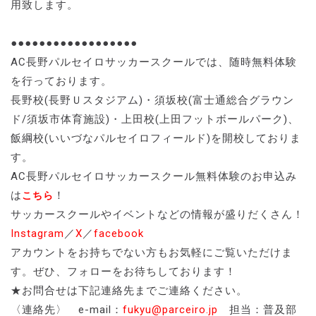
用致します。
●●●●●●●●●●●●●●●●●●
AC長野パルセイロサッカースクールでは、随時無料体験
を行っております。
長野校(長野Ｕスタジアム)・須坂校(富士通総合グラウン
ド/須坂市体育施設)・上田校(上田フットボールパーク)、
飯綱校(いいづなパルセイロフィールド)を開校しておりま
す。
AC長野パルセイロサッカースクール無料体験のお申込み
は
！
こちら
サッカースクールやイベントなどの情報が盛りだくさん！
Instagram
／
X
／
facebook
アカウントをお持ちでない方もお気軽にご覧いただけま
す。ぜひ、フォローをお待ちしております！
★お問合せは下記連絡先までご連絡ください。
〈連絡先〉 e-mail：
fukyu@parceiro.jp
担当：普及部