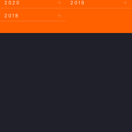
2020
2019
2018
このサイトについて
プライバシーポリシー
お問い合わせ
後援会について
Copyright © AC Nagano Parceiro.
All Rights Reserved.