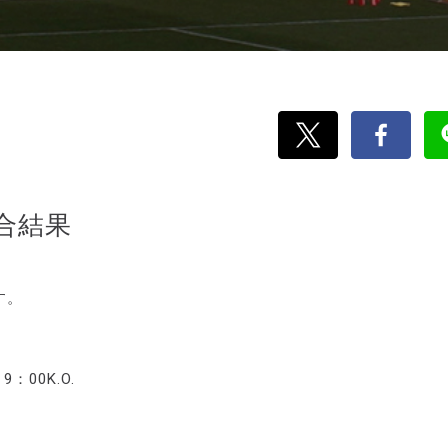
試合結果
す。
00K.O.