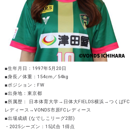
■生年月日：1997年5月20日
■身長／体重：154cm／54kg
■ポジション：FW
■出身地：東京都
■所属歴： 日本体育大学→日体大FIELDS横浜→つくばFC
レディース→VONDS市原FCレディース
■出場成績 (なでしこリーグ2部)
・2025シーズン：15試合 1得点