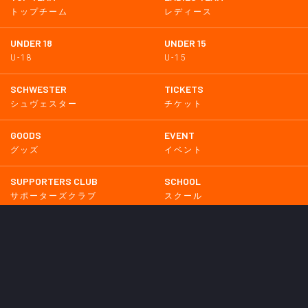
トップチーム
レディース
UNDER 18
UNDER 15
U-18
U-15
SCHWESTER
TICKETS
シュヴェスター
チケット
GOODS
EVENT
グッズ
イベント
SUPPORTERS CLUB
SCHOOL
サポーターズクラブ
スクール
HOMETOWN
MEDIA
普及活動
メディア情報
PARTNER
OTHERS
パートナー
その他