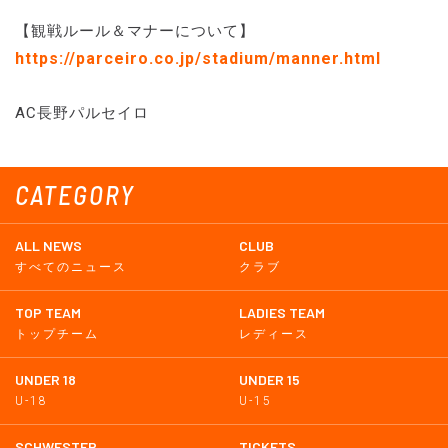
【観戦ルール＆マナーについて】
https://parceiro.co.jp/stadium/manner.html
AC長野パルセイロ
CATEGORY
ALL NEWS
CLUB
すべてのニュース
クラブ
TOP TEAM
LADIES TEAM
トップチーム
レディース
UNDER 18
UNDER 15
U-18
U-15
SCHWESTER
TICKETS