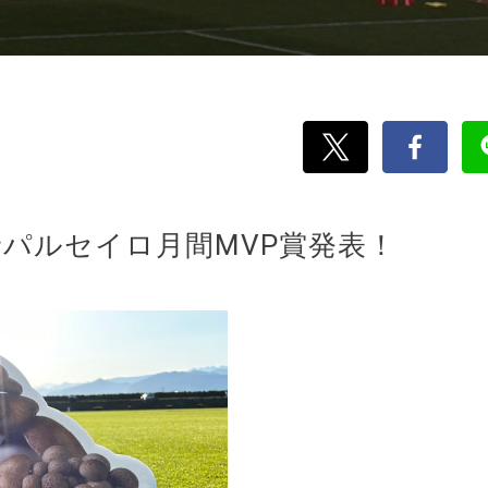
C長野パルセイロ月間MVP賞発表！