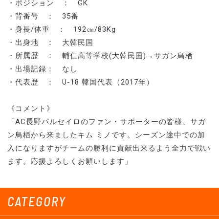
・ポジション ： GK
・背番号 ： 35番
・身長/体重 ： 192㎝/83Kg
・出身地 ： 大韓民国
・所属歴 ： 輔仁高等学校(大韓民国)→サガン鳥栖
・出場記録： なし
・代表歴 ： U-18 韓国代表（2017年）
《コメント》
「AC長野パルセイロのファン・サポーターの皆様、サガ
ン鳥栖から来ましたキム ミノです。シーズン途中での加
入になりますがチームの勝利に貢献出来るよう全力で戦い
ます。応援よろしくお願いします」
CATEGORY