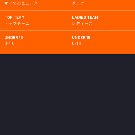
すべてのニュース
クラブ
TOP TEAM
LADIES TEAM
トップチーム
レディース
UNDER 18
UNDER 15
U-18
U-15
SCHWESTER
TICKETS
シュヴェスター
チケット
GOODS
EVENT
グッズ
イベント
SUPPORTERS CLUB
SCHOOL
サポーターズクラブ
スクール
HOMETOWN
MEDIA
普及活動
メディア情報