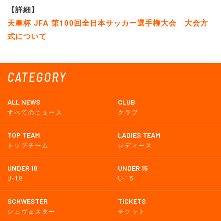
【詳細】
天皇杯 JFA 第100回全日本サッカー選手権大会 大会方
式について
CATEGORY
ALL NEWS
CLUB
すべてのニュース
クラブ
TOP TEAM
LADIES TEAM
トップチーム
レディース
UNDER 18
UNDER 15
U-18
U-15
SCHWESTER
TICKETS
シュヴェスター
チケット