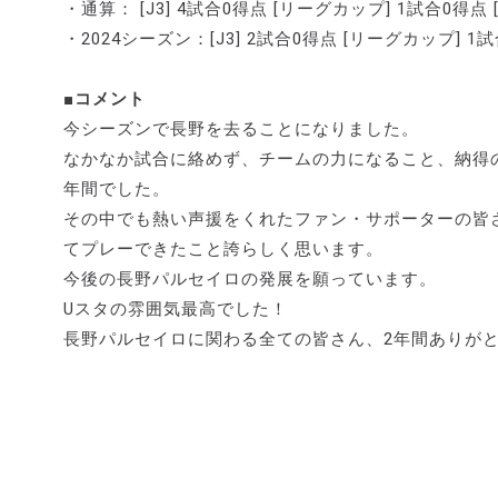
・通算： [J3] 4試合0得点 [リーグカップ] 1試合0得点 
・2024シーズン：[J3] 2試合0得点 [リーグカップ] 1
■コメント
今シーズンで長野を去ることになりました。
なかなか試合に絡めず、チームの力になること、納得
年間でした。
その中でも熱い声援をくれたファン・サポーターの皆
てプレーできたこと誇らしく思います。
今後の長野パルセイロの発展を願っています。
Uスタの雰囲気最高でした！
長野パルセイロに関わる全ての皆さん、2年間ありが