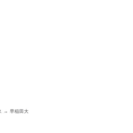
ス → 早稲田大