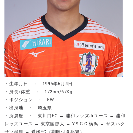
・生年月日 ： 1995年6月4日
・身長/体重 ： 172cm/67Kg
・ポジション ： FW
・出身地 ： 埼玉県
・所属歴 ： 東川口FC → 浦和レッズJrユース → 浦和
レッズユース → 東京国際大 → Y.S.C.C.横浜 → ザスパク
サツ群馬 → 愛媛FC（期限付き移籍）