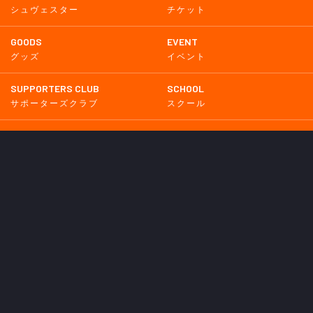
シュヴェスター
チケット
GOODS
EVENT
グッズ
イベント
SUPPORTERS CLUB
SCHOOL
サポーターズクラブ
スクール
HOMETOWN
MEDIA
普及活動
メディア情報
PARTNER
OTHERS
パートナー
その他
GAME
試合
BACKNUMBER