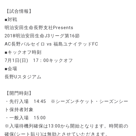
【試合情報】
■対戦
明治安田生命長野支社Presents
2018明治安田生命J3リーグ第16節
AC長野パルセイロ vs 福島ユナイテッドFC
■キックオフ時刻
7月1日(日) 17：00キックオフ
■会場
長野Uスタジアム
【開門時刻】
・先行入場 14:45 ※シーズンチケット・シーズンシー
ト保持者対象
・一般入場 15:00
※入場待機列確保は13:00から開始となります。時間前の
確保(シート貼り)は無効とさせていただきます。