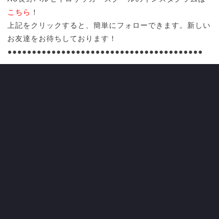
こちら
！
上記をクリックすると、簡単にフォローできます。新しい
お友達をお待ちしております！
●●●●●●●●●●●●●●●●●●●●●●●●●●●●●●●●●●●●●●●●
CATEGORY
ALL NEWS
CLUB
すべてのニュース
クラブ
TOP TEAM
LADIES TEAM
トップチーム
レディース
UNDER 18
UNDER 15
U-18
U-15
SCHWESTER
TICKETS