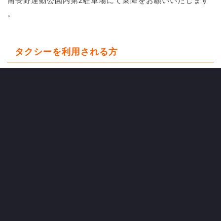
南長野運動公園内第2駐車場にて乗降をお願いいたします
。
タクシーを利用される方
南長野運動公園内第2駐車場にて乗降をお願いいたしま
す。
バイク・自転車でご来場される方
公園内に設ける駐輪場の利用をお願いいたします。
CATEGORY