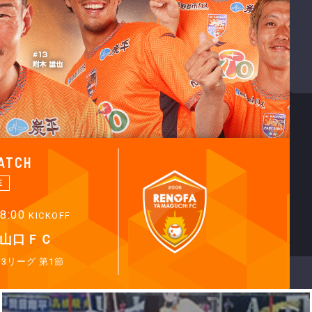
ATCH
E
8:00
KICKOFF
山口ＦＣ
 J3リーグ 第1節