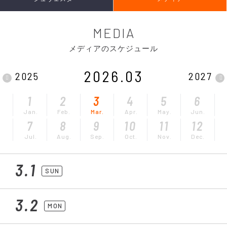
MEDIA
メディアのスケジュール
2026.03
2025
2027
1
2
3
4
5
6
Jan.
Feb.
Mar.
Apr.
May.
Jun.
7
8
9
10
11
12
Jul.
Aug.
Sep.
Oct.
Nov.
Dec.
3.1
SUN
3.2
MON