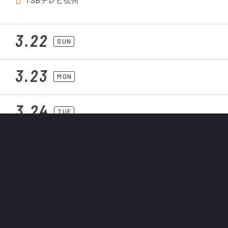
TSBテレビ信州
3.22
SUN
3.23
MON
3.24
TUE
3.25
WED
3.26
THU
18:54
オレンジ魂！週刊パルセイロ