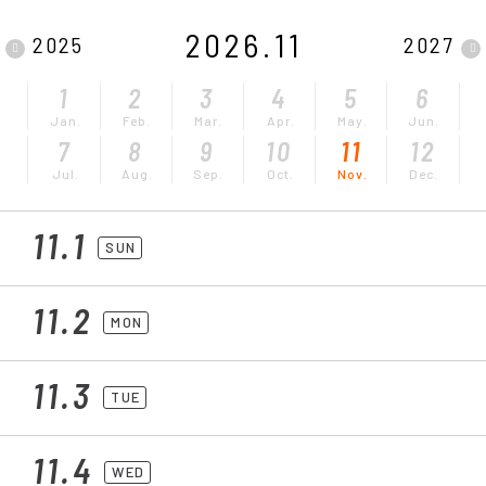
2026.11
2025
2027
1
2
3
4
5
6
Jan.
Feb.
Mar.
Apr.
May.
Jun.
7
8
9
10
11
12
Jul.
Aug.
Sep.
Oct.
Nov.
Dec.
11.1
SUN
11.2
MON
11.3
TUE
11.4
WED