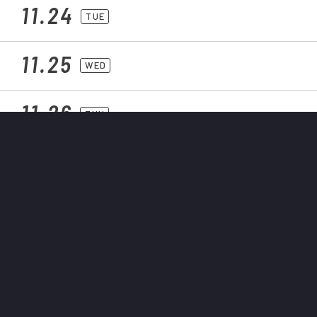
11.24
TUE
11.25
WED
11.26
THU
11.27
FRI
11.28
SAT
11.29
SUN
11.30
MON