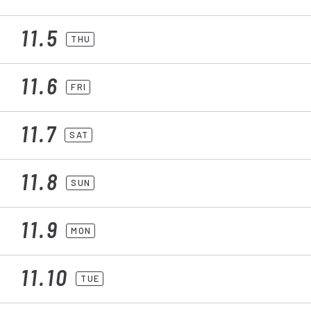
11.5
THU
11.6
FRI
11.7
SAT
11.8
SUN
11.9
MON
11.10
TUE