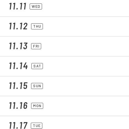
11.11
WED
11.12
THU
11.13
FRI
11.14
SAT
11.15
SUN
11.16
MON
11.17
TUE