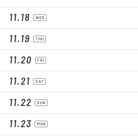
11.18
WED
11.19
THU
11.20
FRI
11.21
SAT
11.22
SUN
11.23
MON