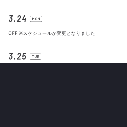
3.24
MON
OFF ※スケジュールが変更となりました
3.25
TUE
OFF
3.26
WED
09:30
トレーニング（ファンサービス対応 無し）
千曲川リバーフロント